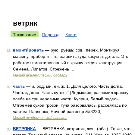
ветряк
Толкование
Перевод
Книги
вмонти́ровать
— рую, руешь; сов., перех. Монтируя
31
машину, прибор и т. п., вставить туда какую л. деталь. Это
работает вмонтированный в крышу ветряк конструкции
Семена. Липатов, Стрежень …
Малый академический словарь
часть
— и, род. мн. ей, ж. 1. Доля целого. Часть долга.
32
Часть здания. Часть суток. □ [Лодыжкин] разломил краюху
хлеба на три неровные части. Куприн, Белый пудель.
Отгремев сухой грозой, туча разорвалась, рассеялась по
частям. Павленко, Ночной разговор.&#8230; …
Малый академический словарь
ВЕТРЯНКА
— ВЕТРЯНКА, ветрянки, жен. (обл.). То же, что
33