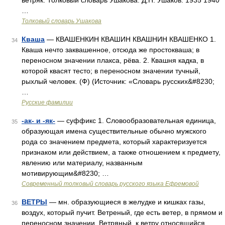
ветряк. Толковый словарь Ушакова. Д.Н. Ушаков. 1935 1940
…
Толковый словарь Ушакова
Кваша
— КВАШЕНКИН КВАШИН КВАШНИН КВАШЕНКО 1.
34
Кваша нечто заквашенное, отсюда же простокваша; в
переносном значении плакса, рёва. 2. Квашня кадка, в
которой квасят тесто; в переносном значении тучный,
рыхлый человек. (Ф) (Источник: «Словарь русских&#8230;
…
Русские фамилии
-ак- и -як-
— суффикс 1. Словообразовательная единица,
35
образующая имена существительные обычно мужского
рода со значением предмета, который характеризуется
признаком или действием, а также отношением к предмету,
явлению или материалу, названным
мотивирующим&#8230; …
Современный толковый словарь русского языка Ефремовой
ВЕТРЫ
— мн. образующиеся в желудке и кишках газы,
36
воздух, который пучит. Ветреный, где есть ветер, в прямом и
переносном значении. Ветряный, к ветру относящийся