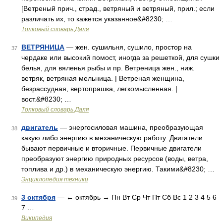
[Ветреный прич., страд., ветряный и ветряный, прил.; если
различать их, то кажется указанное&#8230; …
Толковый словарь Даля
ВЕТРЯНИЦА
— жен. сушильня, сушило, простор на
37
чердаке или высокий помост, иногда за решеткой, для сушки
белья, для вяленья рыбы и пр. Ветреница жен., ниж.
ветряк, ветряная мельница. | Ветреная женщина,
безрассудная, вертопрашка, легкомысленная. |
вост.&#8230; …
Толковый словарь Даля
двигатель
— энергосиловая машина, преобразующая
38
какую либо энергию в механическую работу. Двигатели
бывают первичные и вторичные. Первичные двигатели
преобразуют энергию природных ресурсов (воды, ветра,
топлива и др.) в механическую энергию. Такими&#8230; …
Энциклопедия техники
3 октября
— ← октябрь → Пн Вт Ср Чт Пт Сб Вс 1 2 3 4 5 6
39
7 …
Википедия