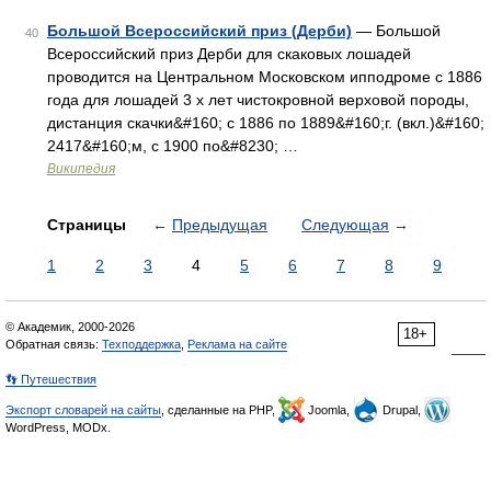
Большой Всероссийский приз (Дерби)
— Большой
40
Всероссийский приз Дерби для скаковых лошадей
проводится на Центральном Московском ипподроме с 1886
года для лошадей 3 х лет чистокровной верховой породы,
дистанция скачки&#160; с 1886 по 1889&#160;г. (вкл.)&#160;
2417&#160;м, с 1900 по&#8230; …
Википедия
Страницы
←
Предыдущая
Следующая
→
1
2
3
4
5
6
7
8
9
© Академик, 2000-2026
18+
Обратная связь:
Техподдержка
,
Реклама на сайте
👣 Путешествия
Экспорт словарей на сайты
, сделанные на PHP,
Joomla,
Drupal,
WordPress, MODx.